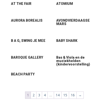
AT THE FAIR
ATOMIUM
AURORA BOREALIS
AVONDVIERDAAGSE
MARS
B A G, SWING JE MEE
BABY SHARK
BAROQUE GALLERY
Bas & Viola en de
muziekhelden
(kindervoorstelling)
BEACH PARTY
1
2
3
4
…
14
15
16
→