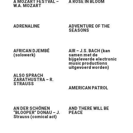
A MOZART FESTVAL –
A ROSE IN BLOOM
W.A. MOZART
ADRENALINE
ADVENTURE OF THE
SEASONS
AFRICAN DJEMBÉ
AIR – J.S. BACH (kan
(solowerk)
samen met de
bijgeleverde electronic
music productions
uitgevoerd worden)
ALSO SPRACH
ZARATHUSTRA – R.
STRAUSS
AMERICAN PATROL
AN DER SCHÖNEN
AND THERE WILL BE
“BLOOPER” DONAU – J.
PEACE
Strauss (comical act)