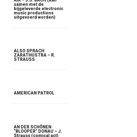
AIR – J.S. BACH (kan
samen met de
bijgeleverde electronic
music productions
uitgevoerd worden)
ALSO SPRACH
ZARATHUSTRA – R.
STRAUSS
AMERICAN PATROL
AN DER SCHÖNEN
“BLOOPER” DONAU – J.
Strauss (comical act)