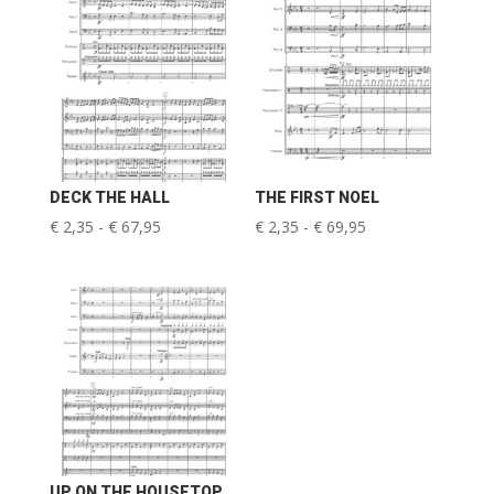
DECK THE HALL
THE FIRST NOEL
Prijsklasse:
Prijsklasse:
€
2,35
-
€
67,95
€
2,35
-
€
69,95
€ 2,35
€ 2,35
tot
tot
€ 67,95
€ 69,95
UP ON THE HOUSETOP