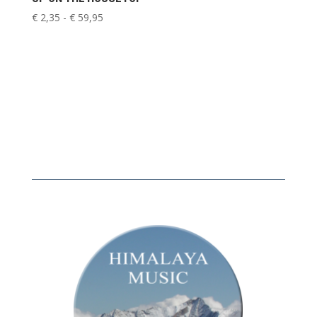
Prijsklasse:
€
2,35
-
€
59,95
€ 2,35
tot
€ 59,95