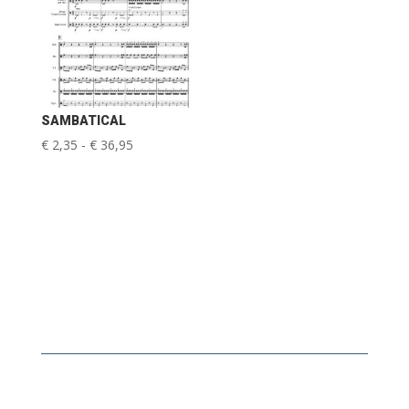
SAMBATICAL
Prijsklasse:
€
2,35
-
€
36,95
€ 2,35
tot
€ 36,95