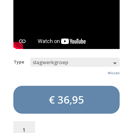
Type
Wissen
€
36,95
SOCA
FEVER