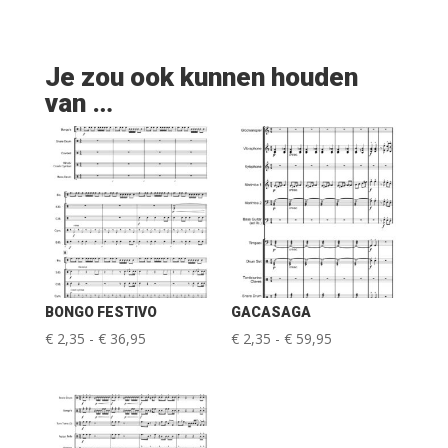
Je zou ook kunnen houden
van …
BONGO FESTIVO
GACASAGA
Prijsklasse:
Prijsklasse:
€
2,35
-
€
36,95
€
2,35
-
€
59,95
€ 2,35
€ 2,35
tot
tot
€ 36,95
€ 59,95