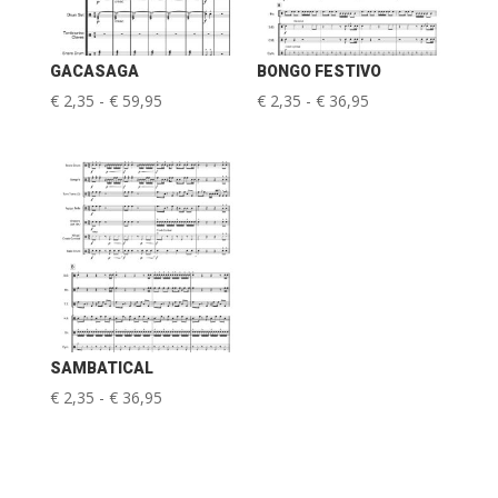
GACASAGA
BONGO FESTIVO
Prijsklasse:
Prijsklasse:
€
2,35
-
€
59,95
€
2,35
-
€
36,95
€ 2,35
€ 2,35
tot
tot
€ 59,95
€ 36,95
SAMBATICAL
Prijsklasse:
€
2,35
-
€
36,95
€ 2,35
tot
€ 36,95