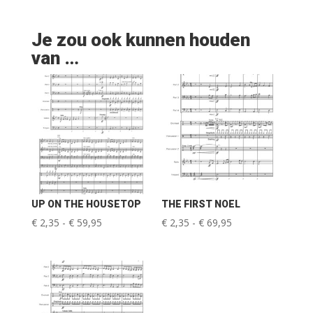
Je zou ook kunnen houden
van …
UP ON THE HOUSETOP
THE FIRST NOEL
Prijsklasse:
Prijsklasse:
€
2,35
-
€
59,95
€
2,35
-
€
69,95
€ 2,35
€ 2,35
tot
tot
€ 59,95
€ 69,95