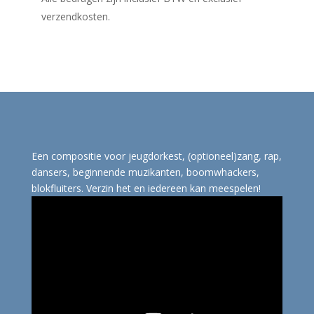
verzendkosten.
Een compositie voor jeugdorkest, (optioneel)zang, rap,
dansers, beginnende muzikanten, boomwhackers,
blokfluiters. Verzin het en iedereen kan meespelen!