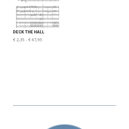
DECK THE HALL
Prijsklasse:
€
2,35
-
€
67,95
€ 2,35
tot
€ 67,95