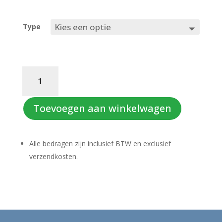
Type
DANSE
MACABRE
-
C.
Toevoegen aan winkelwagen
SAINT-
SAËNS
(bra-
Alle bedragen zijn inclusief BTW en exclusief
set)
verzendkosten.
aantal