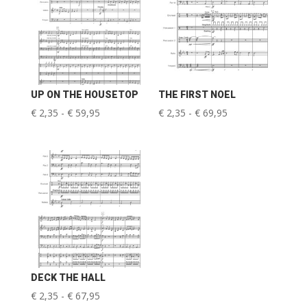
UP ON THE HOUSETOP
THE FIRST NOEL
Prijsklasse:
Prijsklasse:
€
2,35
-
€
59,95
€
2,35
-
€
69,95
€ 2,35
€ 2,35
tot
tot
€ 59,95
€ 69,95
DECK THE HALL
Prijsklasse:
€
2,35
-
€
67,95