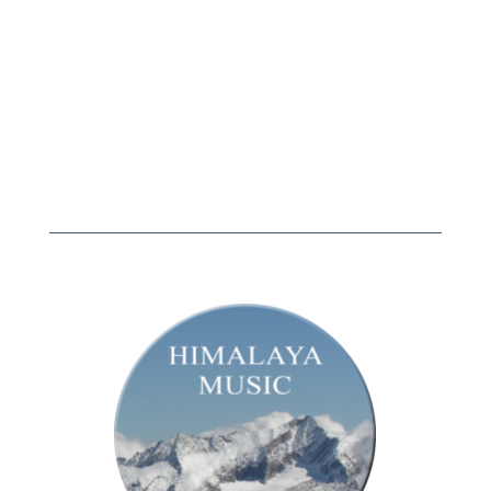
€ 2,35
tot
€ 67,95