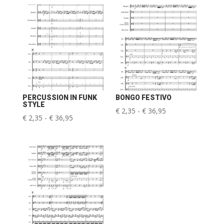
PERCUSSION IN FUNK
BONGO FESTIVO
STYLE
Prijsklasse:
€
2,35
-
€
36,95
Prijsklasse:
€
2,35
-
€
36,95
€ 2,35
€ 2,35
tot
tot
€ 36,95
€ 36,95