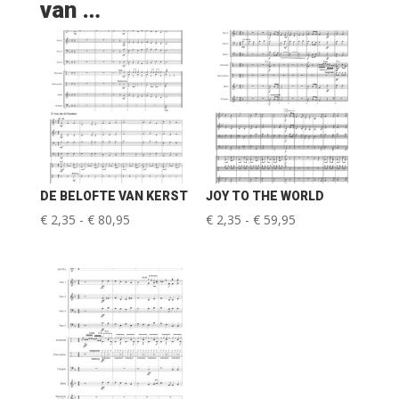
van …
DE BELOFTE VAN KERST
JOY TO THE WORLD
Prijsklasse:
Prijsklasse:
€
2,35
-
€
80,95
€
2,35
-
€
59,95
€ 2,35
€ 2,35
tot
tot
€ 80,95
€ 59,95