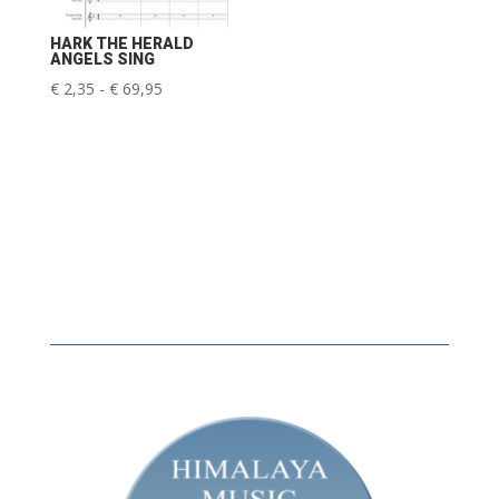
HARK THE HERALD
ANGELS SING
Prijsklasse:
€
2,35
-
€
69,95
€ 2,35
tot
€ 69,95