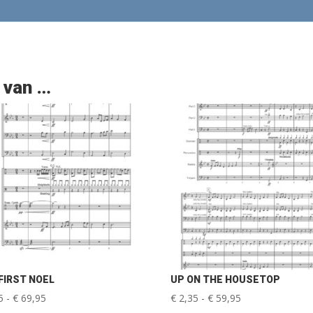
 van …
FIRST NOEL
UP ON THE HOUSETOP
Prijsklasse:
Prijsklasse:
5
-
€
69,95
€
2,35
-
€
59,95