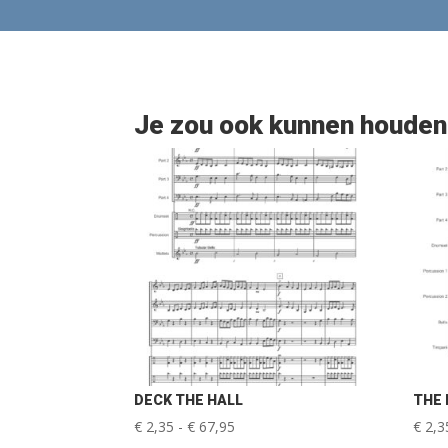
Je zou ook kunnen houden
DECK THE HALL
THE 
Prijsklasse:
€
2,35
-
€
67,95
€
2,3