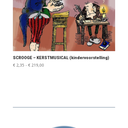
SCROOGE – KERSTMUSICAL (kindervoorstelling)
Prijsklasse:
€
2,35
-
€
219,00
€ 2,35
tot
€ 219,00