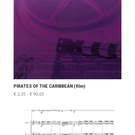
PIRATES OF THE CARIBBEAN (film)
Prijsklasse:
€
2,35
-
€
90,05
€ 2,35
tot
€ 90,05