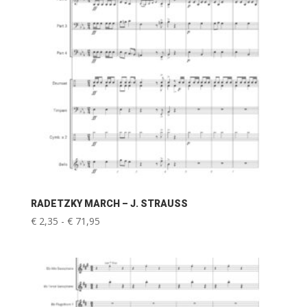
RADETZKY MARCH – J. STRAUSS
Prijsklasse:
€
2,35
-
€
71,95
€ 2,35
tot
€ 71,95