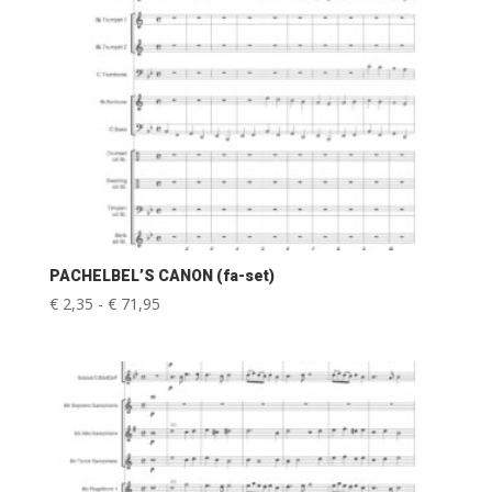
PACHELBEL’S CANON (fa-set)
Prijsklasse:
€
2,35
-
€
71,95
€ 2,35
tot
€ 71,95