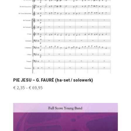
PIE JESU – G. FAURÉ (ha-set / solowerk)
Prijsklasse:
€
2,35
-
€
69,95
€ 2,35
tot
€ 69,95