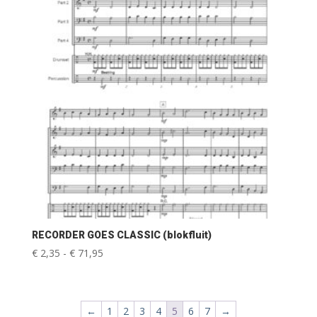
RECORDER GOES CLASSIC (blokfluit)
Prijsklasse:
€
2,35
-
€
71,95
€ 2,35
tot
€ 71,95
←
1
2
3
4
5
6
7
→