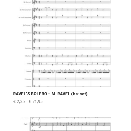
RAVEL’S BOLERO – M. RAVEL (ha-set)
Prijsklasse:
€
2,35
-
€
71,95
€ 2,35
tot
€ 71,95