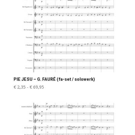
PIE JESU – G. FAURÉ (fa-set / solowerk)
Prijsklasse:
€
2,35
-
€
69,95
€ 2,35
tot
€ 69,95