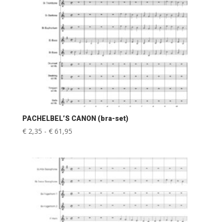
PACHELBEL’S CANON (bra-set)
Prijsklasse:
€
2,35
-
€
61,95
€ 2,35
tot
€ 61,95