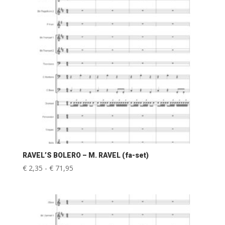
RAVEL’S BOLERO – M. RAVEL (fa-set)
Prijsklasse:
€
2,35
-
€
71,95
€ 2,35
tot
€ 71,95